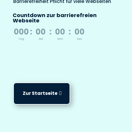
Barrierefreiheit Pflicht für viele Webseiten
Countdown zur barrierefreien
Webseite
000
:
00
:
00
:
00
Tag
Std
Min
Sek
Zur Startseite